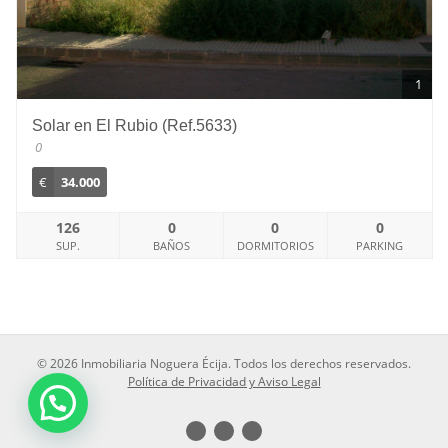
1
Solar en El Rubio (Ref.5633)
0
€
34.000
126
0
0
0
SUP.
BAÑOS
DORMITORIOS
PARKING
© 2026 Inmobiliaria Noguera Écija. Todos los derechos reservados.
Política de Privacidad y Aviso Legal