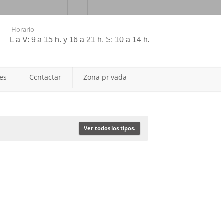
Horario
L a V: 9 a 15 h. y 16 a 21 h. S: 10 a 14 h.
les
Contactar
Zona privada
Ver todos los tipos.