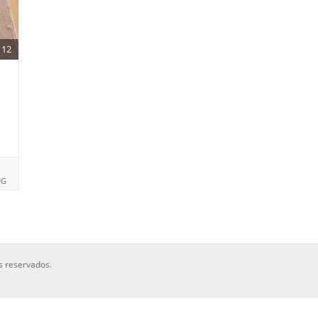
12
NG
s reservados.