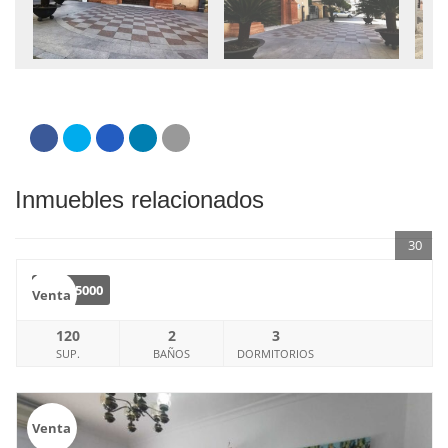
Inmuebles relacionados
30
€
125000
Venta
120
2
3
SUP.
BAÑOS
DORMITORIOS
Venta