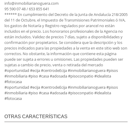
info@inmobiliarianoguera.com
95 590 07 48 / 653 855 641
****** En cumplimiento del Decreto de la Junta de Andalucía 218/2005
del 11 de Octubre, el Impuesto de Transmisiones Patrimoniales ó IVA,
los gastos de Notaría y Registro regulados por arancel no están
incluidos en el precio. Los honorarios profesionales de la Agencia no
están incluidos. Validez de precios 7 días, sujeto a disponibilidades y
confirmación por propietarios. Se considera que la descripción y los
precios indicados para las propiedades a la venta en este sitio web son
correctos. No obstante, la información que contiene esta página
puede ser sujeta a errores u omisiones. Las propiedades pueden ser
sujetas a cambio de precio, venta o retirada del mercado
#oportunidad
#ecija
#centrodeEcija
#inmobiliarianoguera
#pisos
#inmobiliaria
#piso
#casa
#adosada
#pisoconpatio
#idealista
#fotocasa
#oportunidad
#ecija
#centrodeEcija
#inmobiliarianoguera
#pisos
#inmobiliaria
#piso
#casa
#adosada
#pisoconpatio
#idealista
#fotocasa
OTRAS CARACTERÍSTICAS