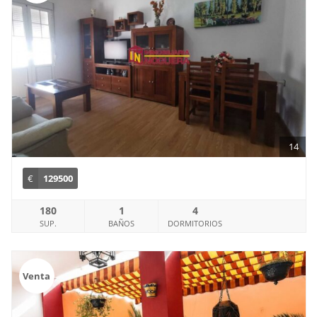
14
€
129500
180
1
4
SUP.
BAÑOS
DORMITORIOS
Venta