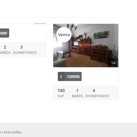
30
5000
Venta
2
3
BAÑOS
DORMITORIOS
14
€
129500
180
1
4
SUP.
BAÑOS
DORMITORIOS
s reservados.