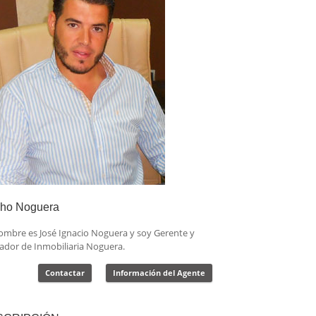
ho Noguera
ombre es José Ignacio Noguera y soy Gerente y
ador de Inmobiliaria Noguera.
Contactar
Información del Agente