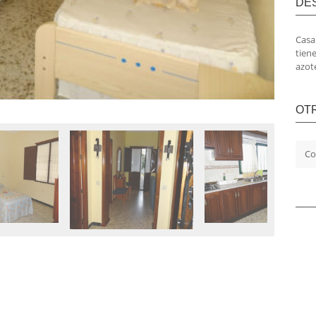
DE
Casa
tiene
azot
OT
Co