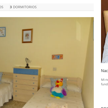
OS
3
DORMITORIOS
Nac
Mi n
fund