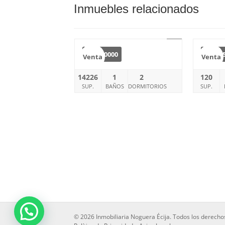
Inmuebles relacionados
8
€
250000
€
12
Venta
Venta
14226
1
2
120
SUP.
BAÑOS
DORMITORIOS
SUP.
© 2026 Inmobiliaria Noguera Écija. Todos los derecho