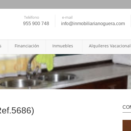
Teléfono
e-mail
955 900 748
info@inmobiliarianoguera.com
s
Financiación
Inmuebles
Alquileres Vacaciona
CO
Ref.5686)