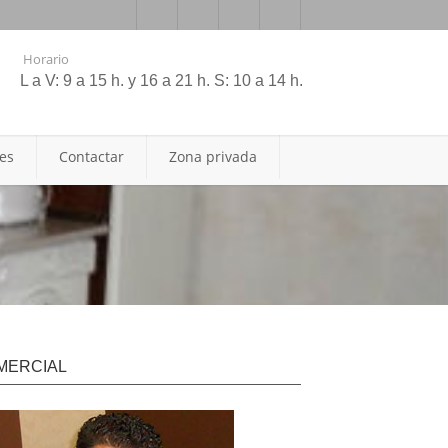
Horario
L a V: 9 a 15 h. y 16 a 21 h. S: 10 a 14 h.
les
Contactar
Zona privada
MERCIAL