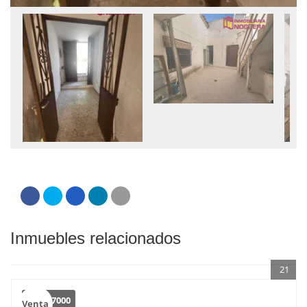
Inmuebles relacionados
21
€
157000
Venta