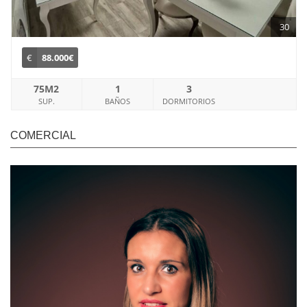
30
€
88.000€
75M2
1
3
SUP.
BAÑOS
DORMITORIOS
COMERCIAL