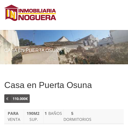
CASA EN PUERTA OSUNA
Casa en Puerta Osuna
€
110.000€
PARA
190M2
1
BAÑOS
5
VENTA
SUP.
DORMITORIOS