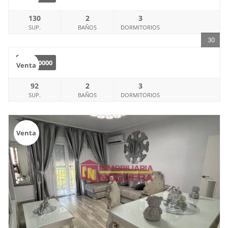
130
2
3
SUP.
BAÑOS
DORMITORIOS
30
€
130000
Venta
92
2
3
SUP.
BAÑOS
DORMITORIOS
Venta