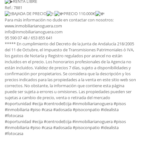
RENTA LIBRE
Ref.: 7881
BAJADA DE PRECIO
PRECIO 110.000€
Para más información no dude en contactar con nosotros:
www.inmobiliarianoguera.com
info@inmobiliarianoguera.com
95 590 07 48 / 653 855 641
***** En cumplimiento del Decreto de la Junta de Andalucía 218/2005
del 11 de Octubre, el Impuesto de Transmisiones Patrimoniales ó IVA,
los gastos de Notaría y Registro regulados por arancel no están
incluidos en el precio. Los honorarios profesionales de la Agencia no
están incluidos. Validez de precios 7 días, sujeto a disponibilidades y
confirmación por propietarios. Se considera que la descripción y los
precios indicados para las propiedades a la venta en este sitio web son
correctos. No obstante, la información que contiene esta página
puede ser sujeta a errores u omisiones. Las propiedades pueden ser
sujetas a cambio de precio, venta o retirada del mercado
#oportunidad
#ecija
#centrodeEcija
#inmobiliarianoguera
#pisos
#inmobiliaria
#piso
#casa
#adosada
#pisoconpatio
#idealista
#fotocasa
#oportunidad
#ecija
#centrodeEcija
#inmobiliarianoguera
#pisos
#inmobiliaria
#piso
#casa
#adosada
#pisoconpatio
#idealista
#fotocasa