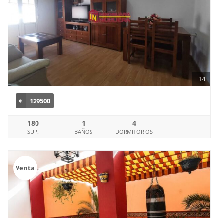
14
€
129500
180
1
4
SUP.
BAÑOS
DORMITORIOS
Venta