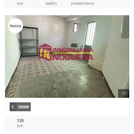
SUP.
BAÑOS
DORMITORIOS
Venta
11
€
55000
135
SUP.