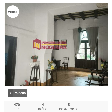
Venta
19
€
240000
470
4
5
SUP.
BAÑOS
DORMITORIOS