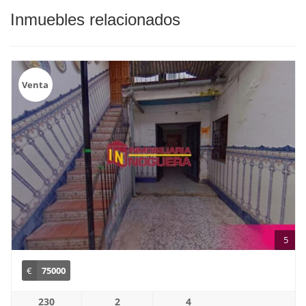
Inmuebles relacionados
Venta
5
€
75000
230
2
4