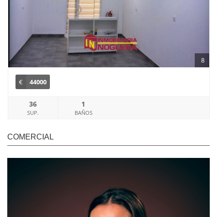
8
€
44000
36
1
SUP.
BAÑOS
COMERCIAL