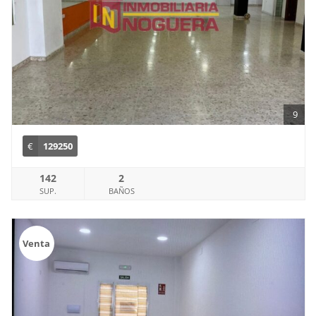
9
€
129250
142
2
SUP.
BAÑOS
Venta