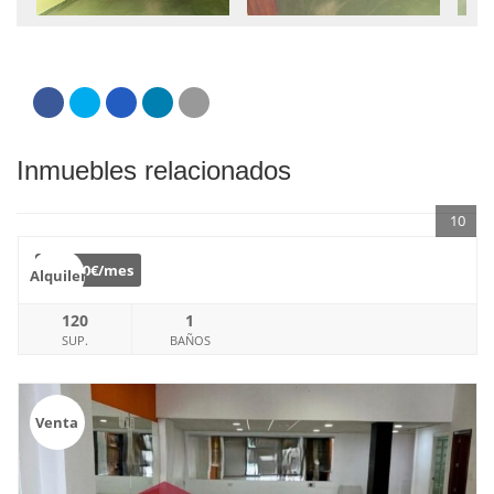
Inmuebles relacionados
10
€
700€/mes
Alquiler
120
1
SUP.
BAÑOS
Venta