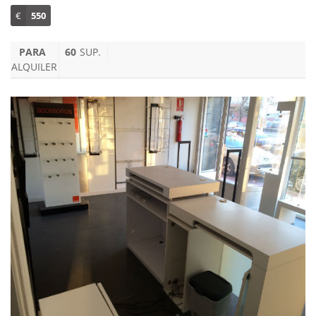
€
550
PARA
60
SUP.
ALQUILER