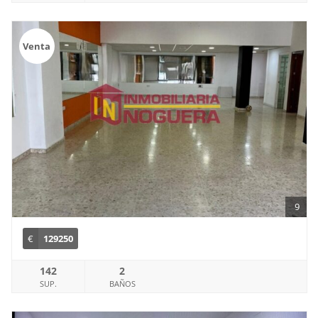
Venta
9
€
129250
142
2
SUP.
BAÑOS