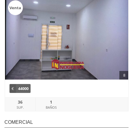
Venta
8
€
44000
36
1
SUP.
BAÑOS
COMERCIAL