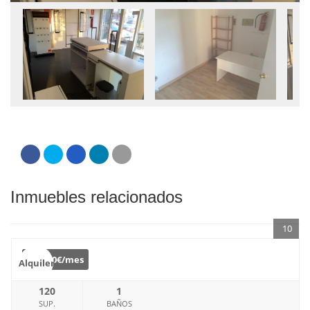
Inmuebles relacionados
10
€
700€/mes
Alquiler
120
1
SUP.
BAÑOS