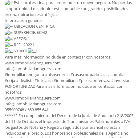
Este local es ideal para emprender un nuevo negocio. No pierdas
la oportunidad de adquirir este inmueble con grandes posibilidades
en una ubicación estratégica.
Información general:
UBICACION CENTRICA
SUPERFICIE: 60M2
ASEOS
: 1
REF.: 20221
63.000€
Para más información no dude en contactar con nosotros:
www.inmobiliarianoguera.com
info@inmobiliarianoguera.com
#inmobiliarianoguera
#pisosenecija
#casasconpatio
#casasbonitas
#ecija
#idealista
#fotocasa
#inmobiliaria
#pisosconterraza
#inversion
#OPORTUNIDADPara
más información no dude en contactar con
nosotros:
www.inmobiliarianoguera.com
info@inmobiliarianoguera.com
955900748 / 653 855 641
****** En cumplimiento del Decreto de la Junta de Andalucía 218/2005
del 11 de Octubre, el Impuesto de Transmisiones Patrimoniales ó IVA,
los gastos de Notaría y Registro regulados por arancel no están
incluidos en el precio. Los honorarios profesionales de la Agencia no