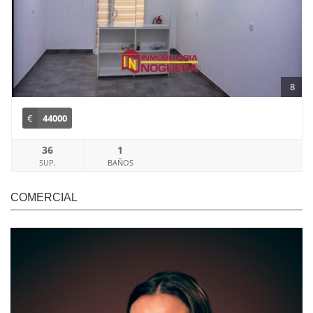
8
€
44000
36
1
SUP.
BAÑOS
COMERCIAL