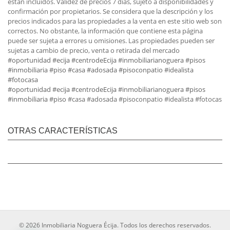
están incluidos. Validez de precios 7 días, sujeto a disponibilidades y
confirmación por propietarios. Se considera que la descripción y los
precios indicados para las propiedades a la venta en este sitio web son
correctos. No obstante, la información que contiene esta página
puede ser sujeta a errores u omisiones. Las propiedades pueden ser
sujetas a cambio de precio, venta o retirada del mercado
#oportunidad
#ecija
#centrodeEcija
#inmobiliarianoguera
#pisos
#inmobiliaria
#piso
#casa
#adosada
#pisoconpatio
#idealista
#fotocasa
#oportunidad
#ecija
#centrodeEcija
#inmobiliarianoguera
#pisos
#inmobiliaria
#piso
#casa #adosada #pisoconpatio #idealista #fotocas
OTRAS CARACTERÍSTICAS
© 2026 Inmobiliaria Noguera Écija. Todos los derechos reservados.