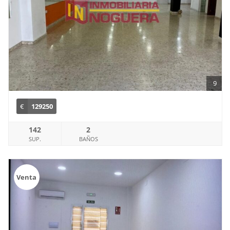
9
€
129250
142
2
SUP.
BAÑOS
Venta