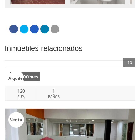
Inmuebles relacionados
10
€
700€/mes
Alquiler
120
1
SUP.
BAÑOS
Venta