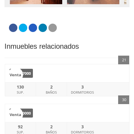
Inmuebles relacionados
21
€
157000
Venta
130
2
3
SUP.
BAÑOS
DORMITORIOS
30
€
130000
Venta
92
2
3
SUP.
BAÑOS
DORMITORIOS