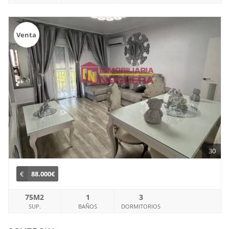
Venta
30
€
88.000€
75M2
1
3
SUP.
BAÑOS
DORMITORIOS