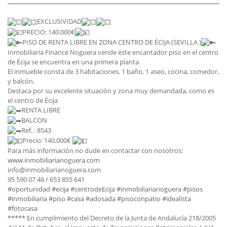
EXCLUSIVIDAD
PRECIO: 140.000€
PISO DE RENTA LIBRE EN ZONA CENTRO DE ÉCIJA (SEVILLA )
Inmobiliaria Finance Noguera vende este encantador piso en el centro
de Écija se encuentra en una primera planta.
El inmueble consta de 3 habitaciones, 1 baño, 1 aseo, cocina, comedor,
y balcón.
Destaca por su excelente situación y zona muy demandada, como es
el centro de Écija
RENTA LIBRE
BALCON
Ref. : 8543
Precio: 140.000€
Para más información no dude en contactar con nosotros:
www.inmobiliarianoguera.com
info@inmobiliarianoguera.com
95 590 07 48 / 653 855 641
#oportunidad
#ecija
#centrodeEcija
#inmobiliarianoguera
#pisos
#inmobiliaria
#piso
#casa
#adosada
#pisoconpatio
#idealista
#fotocasa
***** En cumplimiento del Decreto de la Junta de Andalucía 218/2005