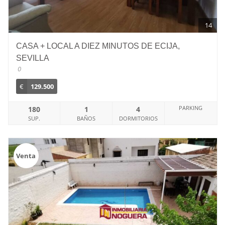
14
CASA + LOCAL A DIEZ MINUTOS DE ECIJA,
SEVILLA
0
€
129.500
PARKING
180
1
4
SUP.
BAÑOS
DORMITORIOS
Venta