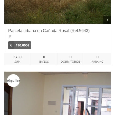
1
Parcela urbana en Cañada Rosal (Ref.5643)
0
€
190.000€
3750
0
0
0
SUP.
BAÑOS
DORMITORIOS
PARKING
Alquiler