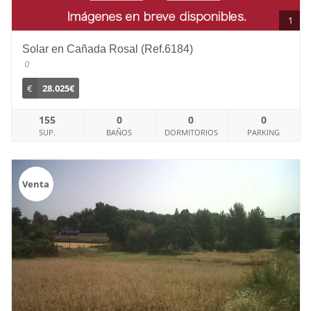
1
Solar en Cañada Rosal (Ref.6184)
0
€
28.025€
155
0
0
0
SUP.
BAÑOS
DORMITORIOS
PARKING
Venta