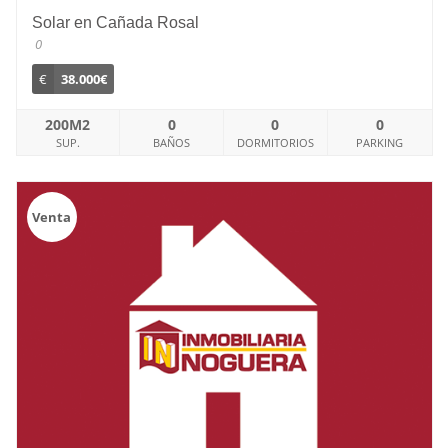
Solar en Cañada Rosal
0
€
38.000€
200M2
0
0
0
SUP.
BAÑOS
DORMITORIOS
PARKING
Venta