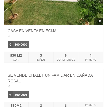
30
CASA EN VENTA EN ECIJA
0
€
300.000€
530 M2
3
6
1
SUP.
BAÑOS
DORMITORIOS
PARKING
SE VENDE CHALET UNIFAMILIAR EN CAÑADA
ROSAL
0
€
300.000€
PARKING
530M2
3
6